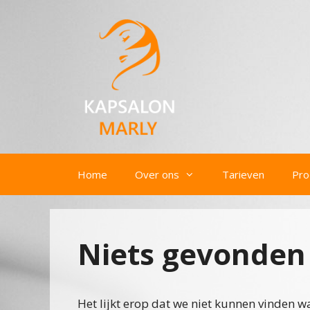
Ga
naar
de
inhoud
Home
Over ons
Tarieven
Pro
Niets gevonden
Het lijkt erop dat we niet kunnen vinden wa