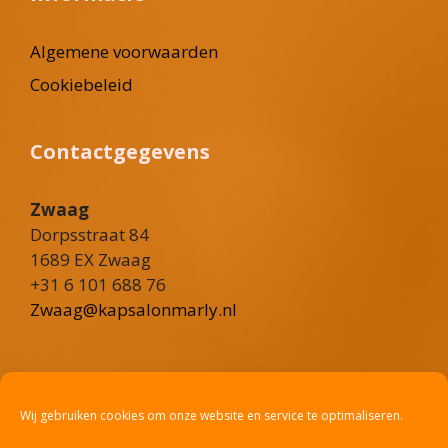
Algemene voorwaarden
Cookiebeleid
Contactgegevens
Zwaag
Dorpsstraat 84
1689 EX Zwaag
+31 6 101 688 76
Zwaag@kapsalonmarly.nl
Heerhugowaard
Rustenburgerweg 101
Wij gebruiken cookies om onze website en service te optimaliseren.
1703 RV Heerhugowaard