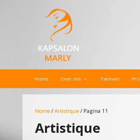
Ga
naar
de
inhoud
Home
Over ons
Tarieven
Pro
Home
/
Artistique
/ Pagina 11
Artistique