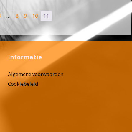
3
…
8
9
10
11
Informatie
Algemene voorwaarden
Cookiebeleid