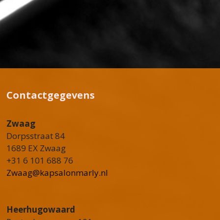
Contactgegevens
Zwaag
Dorpsstraat 84
1689 EX Zwaag
+31 6 101 688 76
Zwaag@kapsalonmarly.nl
Heerhugowaard