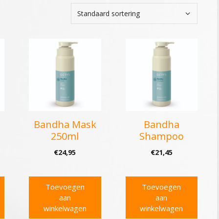
Bandha Mask
Bandha
250ml
Shampoo
€
24,95
€
21,45
Toevoegen
Toevoegen
aan
aan
winkelwagen
winkelwagen