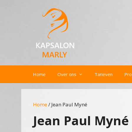
Ga
naar
de
inhoud
Home
Over ons
Tarieven
Pro
Home
/ Jean Paul Myné
Jean Paul Myné