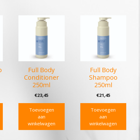
o
Full Body
Full Body
Conditioner
Shampoo
250ml
250ml
€
23,45
€
21,45
Toevoegen
Toevoegen
aan
aan
winkelwagen
winkelwagen