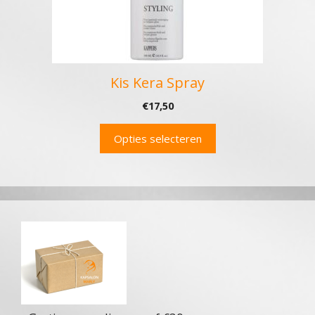
gekozen
worden
op
de
productpagina
Kis Kera Spray
€
17,50
Opties selecteren