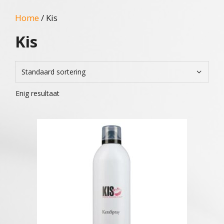
Home
/ Kis
Kis
Enig resultaat
Dit
product
heeft
meerdere
variaties.
Deze
optie
kan