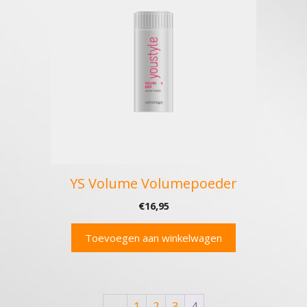
YS Volume Volumepoeder
€
16,95
Toevoegen aan winkelwagen
←
1
2
3
4