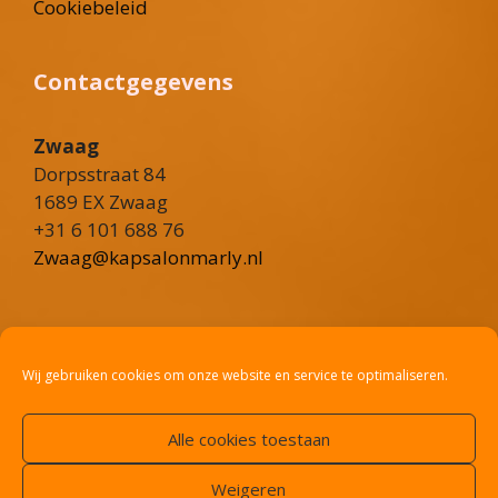
Cookiebeleid
Contactgegevens
Zwaag
Dorpsstraat 84
1689 EX Zwaag
+31 6 101 688 76
Zwaag@kapsalonmarly.nl
Heerhugowaard
Rustenburgerweg 101
Wij gebruiken cookies om onze website en service te optimaliseren.
1703 RV Heerhugowaard
+31 6 36 02 8775
Alle cookies toestaan
Heerhugowaard@kapsalonmarly.nl
Weigeren