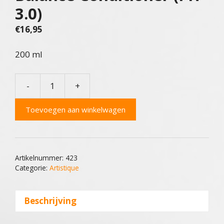
3.0)
€
16,95
200 ml
-
+
Artistique
Orchid
Toevoegen aan winkelwagen
Balance
Conditioner
(PH
3.0)
Artikelnummer:
423
aantal
Categorie:
Artistique
Beschrijving