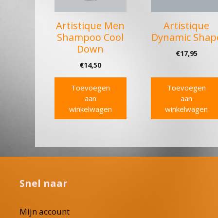
Artistique Men
Artistique
Shampoo Cool
Dynamic Shap
Down
€
17,95
€
14,50
Toevoegen
Toevoegen
aan
aan
winkelwagen
winkelwagen
Snel naar
Mijn account