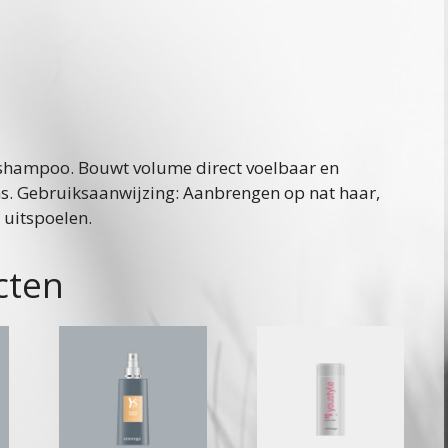
aantal
e shampoo. Bouwt volume direct voelbaar en
ans. Gebruiksaanwijzing: Aanbrengen op nat haar,
 uitspoelen.
cten