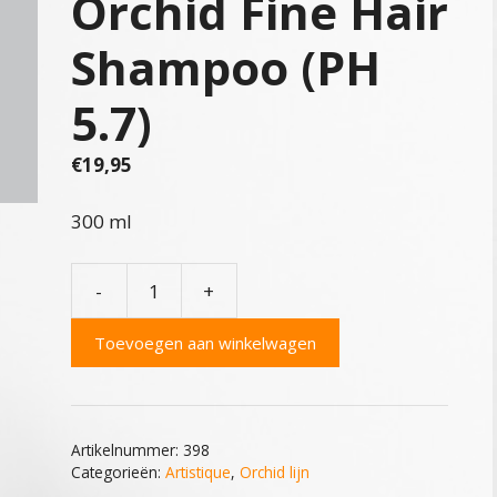
Orchid Fine Hair
Shampoo (PH
5.7)
€
19,95
300 ml
-
+
Artistique
Orchid
Toevoegen aan winkelwagen
Fine
Hair
Shampoo
(PH
Artikelnummer:
398
5.7)
Categorieën:
Artistique
,
Orchid lijn