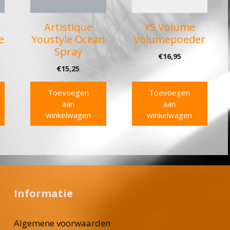
Artistique
YS Volume
e
Youstyle Ocean
Volumepoeder
Spray
€
16,95
€
15,25
Toevoegen
Toevoegen
aan
aan
winkelwagen
winkelwagen
Informatie
Algemene voorwaarden