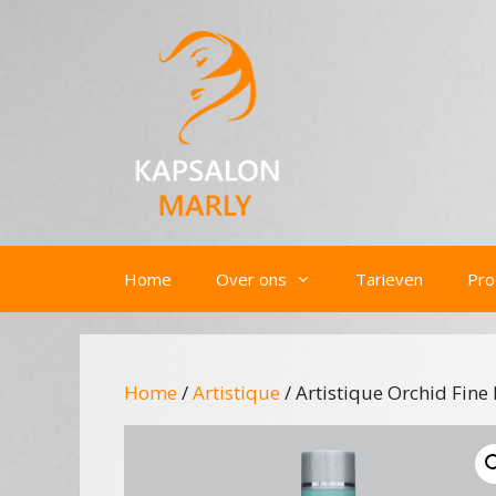
Ga
naar
de
inhoud
Home
Over ons
Tarieven
Pro
Home
/
Artistique
/ Artistique Orchid Fine