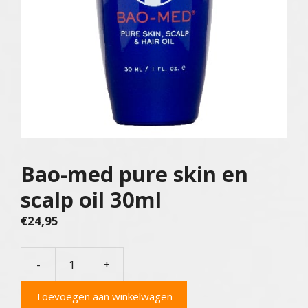
Bao-med pure skin en
scalp oil 30ml
€
24,95
-
+
Bao-
med
Toevoegen aan winkelwagen
pure