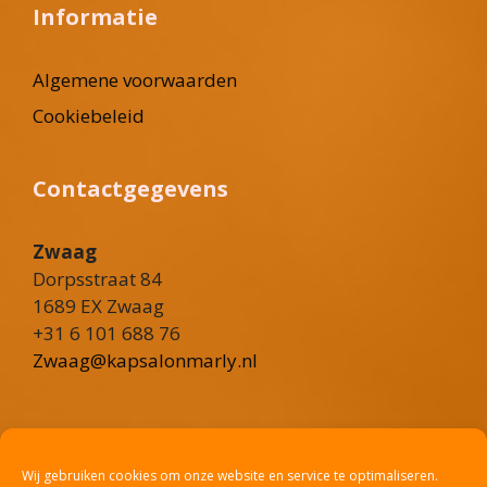
Informatie
Algemene voorwaarden
Cookiebeleid
Contactgegevens
Zwaag
Dorpsstraat 84
1689 EX Zwaag
+31 6 101 688 76
Zwaag@kapsalonmarly.nl
Heerhugowaard
Rustenburgerweg 101
Wij gebruiken cookies om onze website en service te optimaliseren.