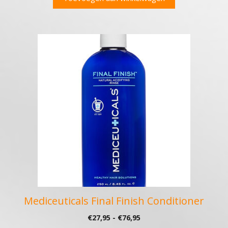
Dit
product
heeft
meerdere
variaties.
Deze
optie
kan
gekozen
worden
op
de
productpagina
Mediceuticals Final Finish Conditioner
Prijsklasse:
€
27,95
-
€
76,95
€27,95