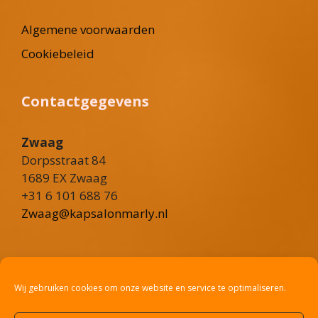
Algemene voorwaarden
Cookiebeleid
Contactgegevens
Zwaag
Dorpsstraat 84
1689 EX Zwaag
+31 6 101 688 76
Zwaag@kapsalonmarly.nl
Heerhugowaard
Rustenburgerweg 101
Wij gebruiken cookies om onze website en service te optimaliseren.
1703 RV Heerhugowaard