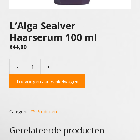
L’Alga Sealver
Haarserum 100 ml
€
44,00
-
+
L'Alga
Sealver
Toevoegen aan winkelwagen
Haarserum
100
ml
aantal
Categorie:
YS Producten
Gerelateerde producten