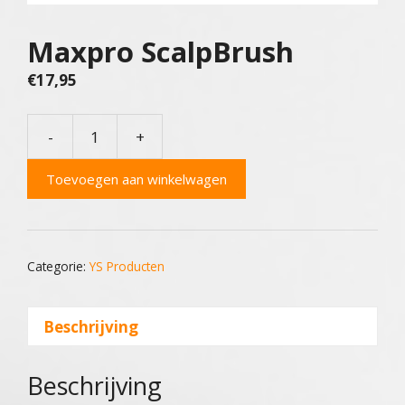
Maxpro ScalpBrush
€
17,95
-
+
Maxpro
ScalpBrush
Toevoegen aan winkelwagen
aantal
Categorie:
YS Producten
Beschrijving
Beschrijving