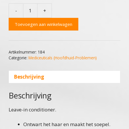
-
+
Mediceuticals
Defend
Toevoegen aan winkelwagen
Leave-
in
Conditioner
aantal
Artikelnummer:
184
Categorie:
Mediceuticals (Hoofdhuid-Problemen)
Beschrijving
Beschrijving
Leave-in conditioner.
Ontwart het haar en maakt het soepel.