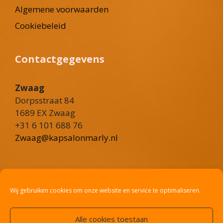
Algemene voorwaarden
Cookiebeleid
Contactgegevens
Zwaag
Dorpsstraat 84
1689 EX Zwaag
+31 6 101 688 76
Zwaag@kapsalonmarly.nl
Heerhugowaard
Rustenburgerweg 101
Wij gebruiken cookies om onze website en service te optimaliseren.
1703 RV Heerhugowaard
+31 6 36 02 8775
Alle cookies toestaan