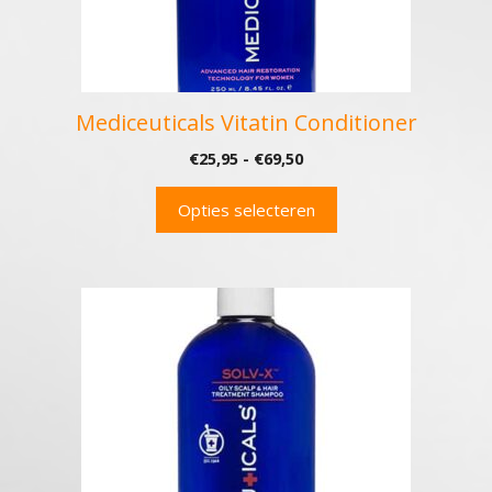
worden
op
de
productpagina
Mediceuticals Vitatin Conditioner
Prijsklasse:
€
25,95
-
€
69,50
€25,95
tot
Opties selecteren
€69,50
Dit
product
heeft
meerdere
variaties.
Deze
optie