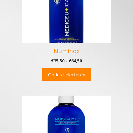
optie
kan
gekozen
worden
op
de
productpagina
Numinox
Prijsklasse:
€
35,50
-
€
64,50
€35,50
tot
Opties selecteren
€64,50
Dit
product
heeft
meerdere
variaties.