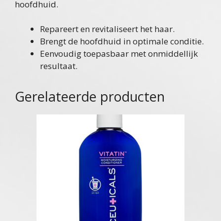
hoofdhuid.
Repareert en revitaliseert het haar.
Brengt de hoofdhuid in optimale conditie.
Eenvoudig toepasbaar met onmiddellijk
resultaat.
Gerelateerde producten
Dit
product
heeft
meerdere
variaties.
Deze
optie
kan
gekozen