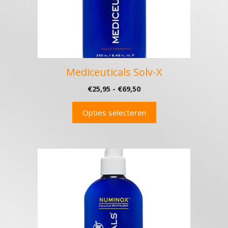
kan
gekozen
worden
op
de
productpagina
Mediceuticals Solv-X
Prijsklasse:
€
25,95
-
€
69,50
€25,95
tot
Opties selecteren
€69,50
Dit
product
heeft
meerdere
variaties.
Deze