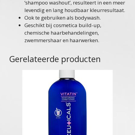
‘shampoo washout’, resulteert in een meer
levendig en lang houdbaar kleurresultaat.
Ook te gebruiken als bodywash.
Geschikt bij cosmetica build-up,
chemische haarbehandelingen,
zwemmershaar en haarwerken.
Gerelateerde producten
Dit
product
heeft
meerdere
variaties.
Deze
optie
kan
gekozen