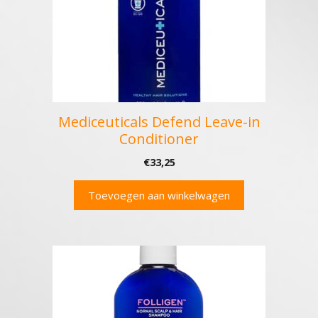
Mediceuticals Defend Leave-in
Conditioner
€
33,25
Toevoegen aan winkelwagen
Dit
product
heeft
meerdere