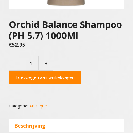
Orchid Balance Shampoo
(PH 5.7) 1000Ml
€
52,95
-
+
Orchid
Balance
Toevoegen aan winkelwagen
Shampoo
(PH
5.7)
1000Ml
Categorie:
Artistique
aantal
Beschrijving