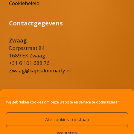
Cookiebeleid
Contactgegevens
Zwaag
Dorpsstraat 84
1689 EX Zwaag
+31 6 101 688 76
Zwaag@kapsalonmarly.nl
Heerhugowaard
Rustenburgerweg 101
Wij gebruiken cookies om onze website en service te optimaliseren.
1703 RV Heerhugowaard
+31 6 36 02 8775
Alle cookies toestaan
Heerhugowaard@kapsalonmarly.nl
Weigeren