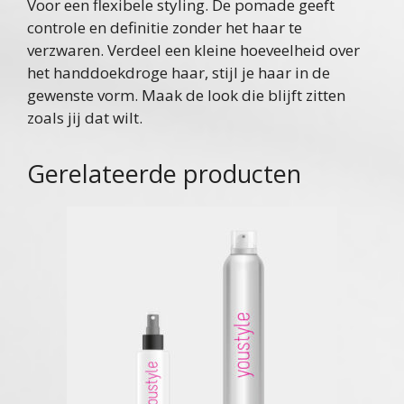
Voor een flexibele styling. De pomade geeft
controle en definitie zonder het haar te
verzwaren. Verdeel een kleine hoeveelheid over
het handdoekdroge haar, stijl je haar in de
gewenste vorm. Maak de look die blijft zitten
zoals jij dat wilt.
Gerelateerde producten
Dit
product
heeft
meerdere
variaties.
Deze
optie
kan
gekozen