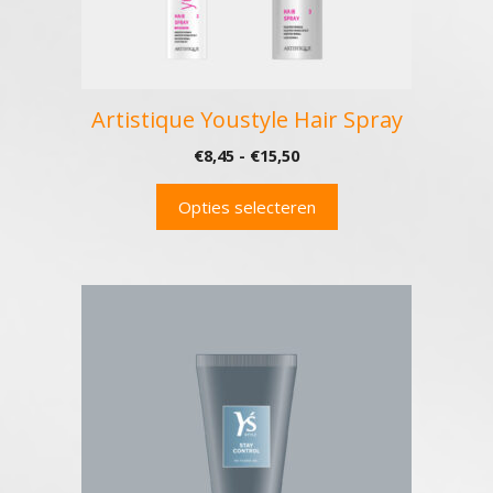
worden
op
de
productpagina
Artistique Youstyle Hair Spray
Prijsklasse:
€
8,45
-
€
15,50
€8,45
tot
Opties selecteren
€15,50