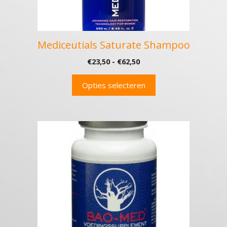
op
de
productpagina
Mediceutials Saturate Shampoo
Prijsklasse:
€
23,50
-
€
62,50
€23,50
tot
Opties selecteren
€62,50