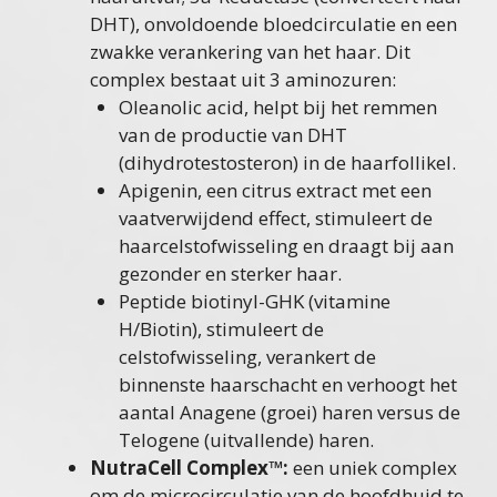
DHT), onvoldoende bloedcirculatie en een
zwakke verankering van het haar. Dit
complex bestaat uit 3 aminozuren:
Oleanolic acid, helpt bij het remmen
van de productie van DHT
(dihydrotestosteron) in de haarfollikel.
Apigenin, een citrus extract met een
vaatverwijdend effect, stimuleert de
haarcelstofwisseling en draagt bij aan
gezonder en sterker haar.
Peptide biotinyl-GHK (vitamine
H/Biotin), stimuleert de
celstofwisseling, verankert de
binnenste haarschacht en verhoogt het
aantal Anagene (groei) haren versus de
Telogene (uitvallende) haren.
NutraCell Complex™:
een uniek complex
om de microcirculatie van de hoofdhuid te