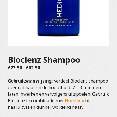
Bioclenz Shampoo
Prijsklasse:
€
23,50
-
€
62,50
€23,50
tot
Gebruiksaanwijzing:
verdeel Bioclenz shampoo
€62,50
over nat haar en de hoofdhuid, 2 – 3 minuten
laten inwerken en vervolgens uitspoelen. Gebruik
Bioclenz in combinatie met
Numinox
bij
haaruitval en dunner wordend haar.