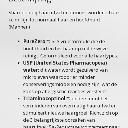
Shampoo bij haaruitval en dunner wordend haar
i.c.m. fijn tot normaal haar en hoofdhuid.
(Mannen)
PureZero™:
SLS vrije formule die de
hoofdhuid en het haar op milde wijze
reinigt. Geformuleerd voor alle haartypes.
USP (United States Pharmacopeia)
water:
dit water wordt gezuiverd van
microleven waardoor er minder
conserveringsmiddelen nodig zijn, wat de
kans op allergische reacties verkleint.
Triaminocoptinol™:
ondersteunt het
verminderen van overmatig haaruitval en
stimuleert nieuwe haargroei. Richt zich op
de 3 belangrijkste oorzaken van
haaruitval; 5a-Reductase (converteert naar