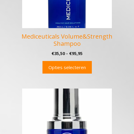
gekozen
worden
op
de
productpagina
Mediceuticals Volume&Strength
Shampoo
Prijsklasse:
€
35,50
-
€
95,95
€35,50
tot
Opties selecteren
€95,95