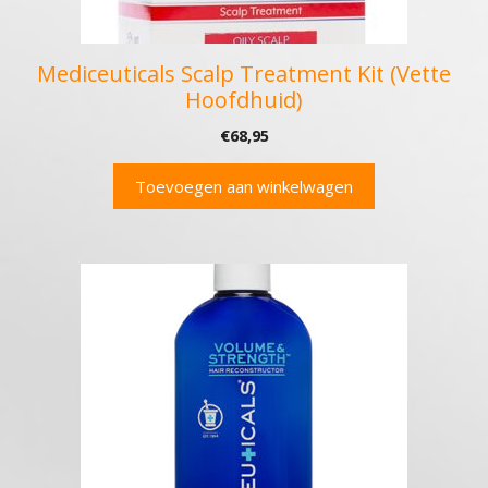
Mediceuticals Scalp Treatment Kit (Vette
Hoofdhuid)
€
68,95
Toevoegen aan winkelwagen
Dit
product
heeft
meerdere
variaties.
Deze
optie
kan