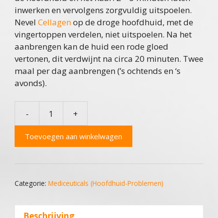
inwerken en vervolgens zorgvuldig uitspoelen.
Nevel
Cellagen
op de droge hoofdhuid, met de
vingertoppen verdelen, niet uitspoelen. Na het
aanbrengen kan de huid een rode gloed
vertonen, dit verdwijnt na circa 20 minuten. Twee
maal per dag aanbrengen (’s ochtends en ‘s
avonds).
-
+
Mediceuticals
Kit
Toevoegen aan winkelwagen
For
Woman
Dry
aantal
Categorie:
Mediceuticals (Hoofdhuid-Problemen)
Beschrijving