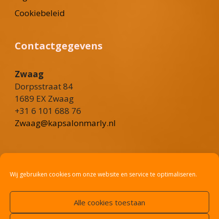
Cookiebeleid
Contactgegevens
Zwaag
Dorpsstraat 84
1689 EX Zwaag
+31 6 101 688 76
Zwaag@kapsalonmarly.nl
Heerhugowaard
Rustenburgerweg 101
Wij gebruiken cookies om onze website en service te optimaliseren.
1703 RV Heerhugowaard
+31 6 36 02 8775
Alle cookies toestaan
Heerhugowaard@kapsalonmarly.nl