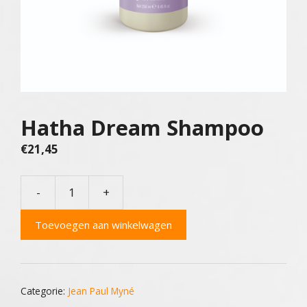
Hatha Dream Shampoo
€
21,45
-
+
Hatha
Dream
Toevoegen aan winkelwagen
Shampoo
aantal
Categorie:
Jean Paul Myné