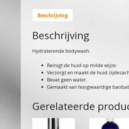
Beschrijving
Beschrijving
Hydraterende bodywash.
Reinigt de huid op milde wijze.
Verzorgt en maakt de huid zijdezach
Bevat geen water.
Gemaakt van hoogwaardige baobab ol
Gerelateerde produ
Dit
product