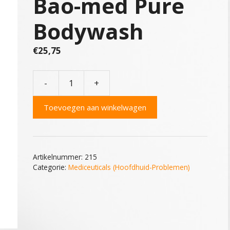
Bao-med Pure
Bodywash
€
25,75
-
+
Mediceuticals
Bao-
Toevoegen aan winkelwagen
med
Pure
Bodywash
aantal
Artikelnummer:
215
Categorie:
Mediceuticals (Hoofdhuid-Problemen)