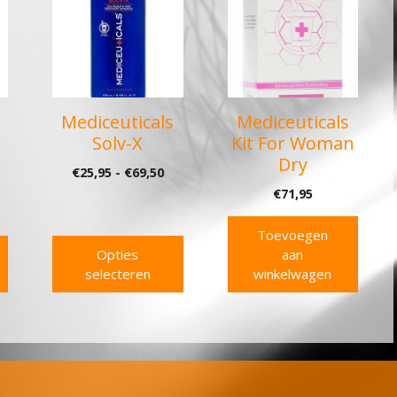
heeft
meerdere
variaties.
Deze
optie
Mediceuticals
Mediceuticals
kan
Solv-X
Kit For Woman
gekozen
Dry
rijsklasse:
Prijsklasse:
€
25,95
-
€
69,50
worden
25,95
€25,95
€
71,95
op
ot
tot
de
69,50
€69,50
Toevoegen
productpagina
Opties
aan
selecteren
winkelwagen