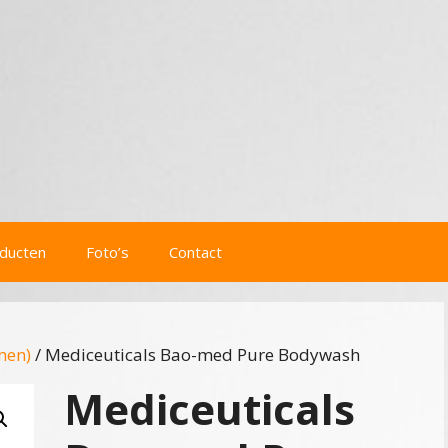
ducten
Foto’s
Contact
men)
/ Mediceuticals Bao-med Pure Bodywash
Mediceuticals