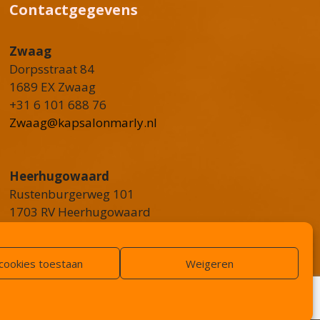
Contactgegevens
Zwaag
Dorpsstraat 84
1689 EX Zwaag
+31 6 101 688 76
Zwaag@kapsalonmarly.nl
Heerhugowaard
Rustenburgerweg 101
1703 RV Heerhugowaard
+31 6 36 02 8775
Heerhugowaard@kapsalonmarly.nl
 cookies toestaan
Weigeren