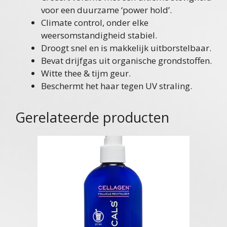
voor een duurzame ‘power hold’.
Climate control, onder elke
weersomstandigheid stabiel.
Droogt snel en is makkelijk uitborstelbaar.
Bevat drijfgas uit organische grondstoffen.
Witte thee & tijm geur.
Beschermt het haar tegen UV straling.
Gerelateerde producten
Dit
product
heeft
meerdere
variaties.
Deze
optie