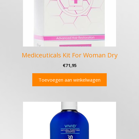
Mediceuticals Kit For Woman Dry
€
71,95
Toevoegen aan winkelwagen
Dit
product
heeft
meerdere
variaties.