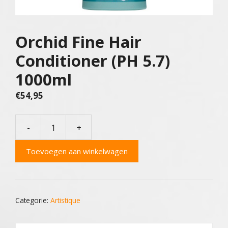
Orchid Fine Hair
Conditioner (PH 5.7)
1000ml
€
54,95
-
+
Orchid
Fine
Toevoegen aan winkelwagen
Hair
Conditioner
(PH
5.7)
Categorie:
Artistique
1000ml
aantal