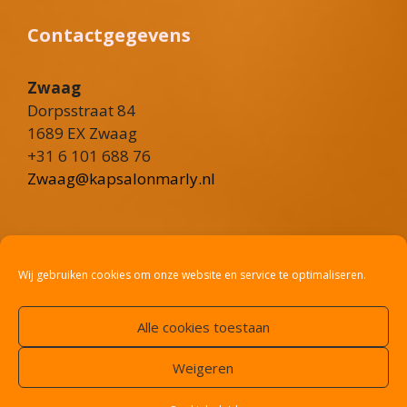
Contactgegevens
Zwaag
Dorpsstraat 84
1689 EX Zwaag
+31 6 101 688 76
Zwaag@kapsalonmarly.nl
Heerhugowaard
Rustenburgerweg 101
Wij gebruiken cookies om onze website en service te optimaliseren.
1703 RV Heerhugowaard
+31 6 36 02 8775
Alle cookies toestaan
Heerhugowaard@kapsalonmarly.nl
Weigeren
Copyright © 2026 Kapsalon Marly