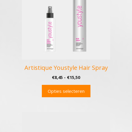
variaties.
Deze
optie
kan
gekozen
worden
op
de
productpagina
Artistique Youstyle Hair Spray
Prijsklasse:
€
8,45
-
€
15,50
€8,45
tot
Opties selecteren
€15,50