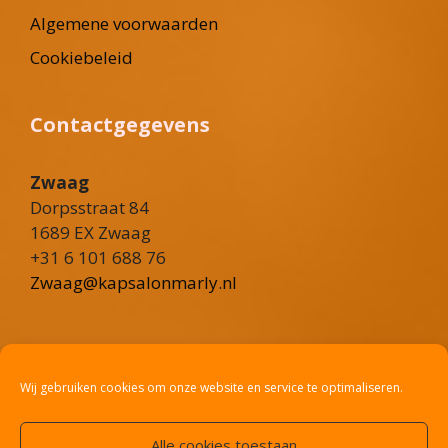
Algemene voorwaarden
Cookiebeleid
Contactgegevens
Zwaag
Dorpsstraat 84
1689 EX Zwaag
+31 6 101 688 76
Zwaag@kapsalonmarly.nl
Heerhugowaard
Rustenburgerweg 101
Wij gebruiken cookies om onze website en service te optimaliseren.
1703 RV Heerhugowaard
+31 6 36 02 8775
Alle cookies toestaan