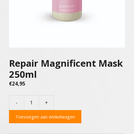
Repair Magnificent Mask
250ml
€
24,95
-
+
Repair
Magnificent
Toevoegen aan winkelwagen
Mask
250ml