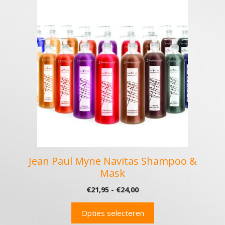
Dit
product
heeft
meerdere
variaties.
Deze
optie
kan
gekozen
worden
op
de
productpagina
Jean Paul Myne Navitas Shampoo &
Mask
Prijsklasse:
€
21,95
-
€
24,00
€21,95
tot
Opties selecteren
€24,00