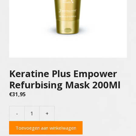
Keratine Plus Empower
Refurbising Mask 200Ml
€
31,95
-
+
Keratine
Plus
Toevoegen aan winkelwagen
Empower