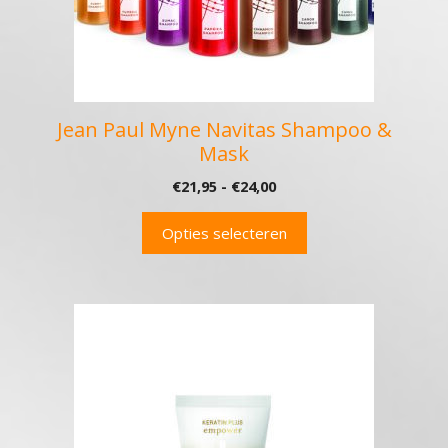
gekozen
worden
op
de
productpagina
Jean Paul Myne Navitas Shampoo &
Mask
Prijsklasse:
€
21,95
-
€
24,00
€21,95
tot
Opties selecteren
€24,00