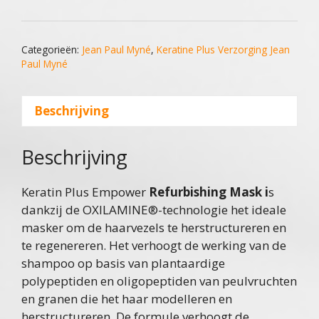
Refurbising
Mask
200Ml
Categorieën:
Jean Paul Myné
,
Keratine Plus Verzorging Jean
aantal
Paul Myné
Beschrijving
Beschrijving
Keratin Plus Empower
Refurbishing Mask i
s
dankzij de OXILAMINE®-technologie het ideale
masker om de haarvezels te herstructureren en
te regenereren. Het verhoogt de werking van de
shampoo op basis van plantaardige
polypeptiden en oligopeptiden van peulvruchten
en granen die het haar modelleren en
herstructureren. De formule verhoogt de