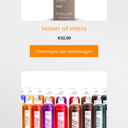
Vetiver oil Intens
€
32,00
Toevoegen aan winkelwagen
Dit
product
heeft
meerdere
variaties.
Deze
optie
kan